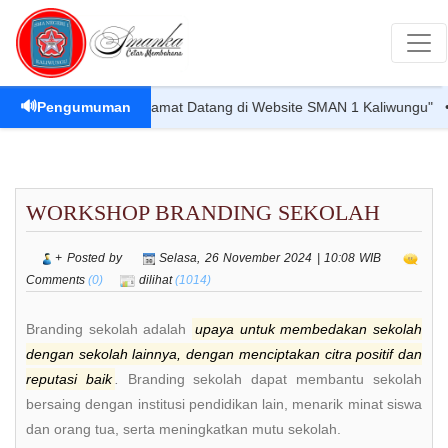
🔊
Pengumuman
"Selamat Datang di Website SMAN 1 Kaliwungu" • "We
WORKSHOP BRANDING SEKOLAH
+ Posted by
Selasa, 26 November 2024 | 10:08 WIB
Comments
(0)
dilihat
(1014)
Branding sekolah adalah
upaya untuk membedakan sekolah
dengan sekolah lainnya, dengan menciptakan citra positif dan
reputasi baik
.
Branding sekolah dapat membantu sekolah
bersaing dengan institusi pendidikan lain, menarik minat siswa
dan orang tua, serta meningkatkan mutu sekolah.