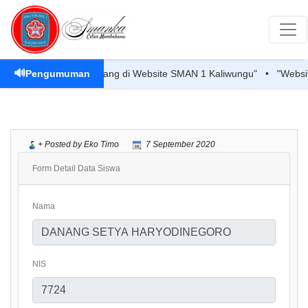
🔊
Pengumuman
"Selamat Datang di Website SMAN 1 Kaliwungu" • "Website
+ Posted by Eko Timo
7 September 2020
Form
Detail Data Siswa
Nama
NIS