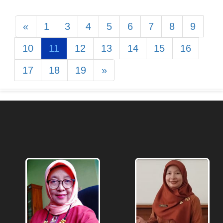
SMAN 1 Kaliwungu pukul
Pembagian hari Daftar
07:00 ...
Ulang ...
«
1
3
4
5
6
7
8
9
Baca Selanjutnya
Baca Selanjutnya
10
11
12
13
14
15
16
17
18
19
»