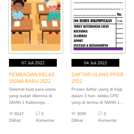
07 Juli 2022
04 Juli 2022
PEMBAGIAN KELAS
DAFTAR ULANG PPDB
SISWA BARU 2022
2022
Selamat buat para siswa
Proses daftar ulang di bagi
yang sudah diterima di
dalam 3 hari, ketika CPD
SMAN 1 Kaliwungu.
yang di terima di SMAN 1
Pembagian Kelas akan
KAliwungu diterima tetapi
8547
0
3090
0
dilakukan di hari Jumat, 8
tidak melakukan daftar
Dilihat
Komentar
Dilihat
Komentar
Juli 2022, maka para siswa
ulang, maka dinyatakan
baru di harapkan hadir di
mengundurkan diri.