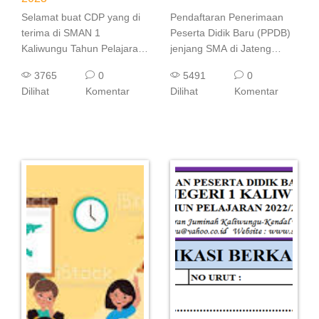
Selamat buat CDP yang di
Pendaftaran Penerimaan
terima di SMAN 1
Peserta Didik Baru (PPDB)
Kaliwungu Tahun Pelajaran
jenjang SMA di Jateng
2023 / 2024, bagi siswa
dapat dilakukan secara
3765
0
5491
0
yang di terima wajib daftar
online. Adapun tata cara
Dilihat
Komentar
Dilihat
Komentar
ulang sesuai jadwal yang
daftar online PPDB SMA di
akan di pasang saat
Jateng dapat diketahui di
pengumuman PPDB, bagi
sini. Pendaftaran PPDB
CPD yang ...
SMA ...
Baca Selanjutnya
Baca Selanjutnya