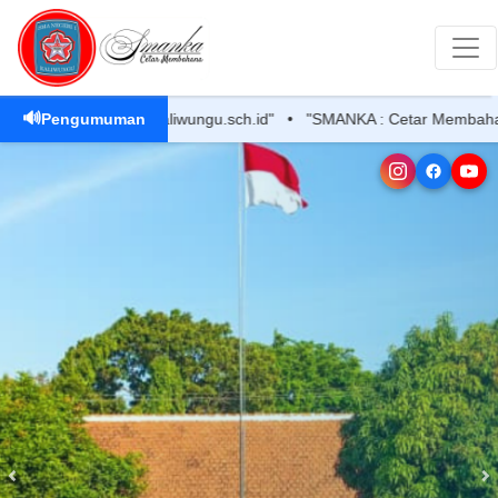
🔊
 Sekolah : sman1kaliwungu.sch.id" • "SMANKA : Cetar Membahana !
Pengumuman