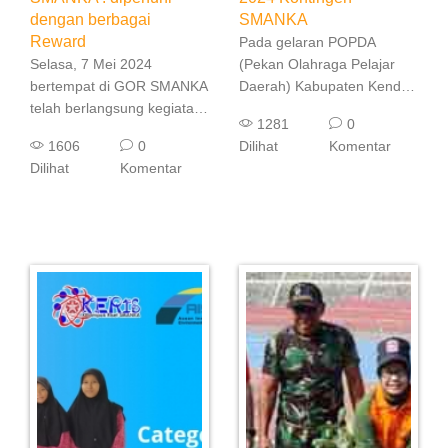
dengan berbagai
SMANKA
Reward
Pada gelaran POPDA
Selasa, 7 Mei 2024
(Pekan Olahraga Pelajar
bertempat di GOR SMANKA
Daerah) Kabupaten Kendal
telah berlangsung kegiatan
Tahun 2024 ini, kontingen
1281
0
pelepasan siswa-siswi
SMANKA berhasil meraih
1606
0
Dilihat
Komentar
lulusan ke-35. Kegiatan ini
prestasi lewat altet-atlet
Dilihat
Komentar
sendiri dihadiri oleh seluruh
unggulannya. Ada 9 Cabor
siswa-siswi kelas XII
(cabang olahraga) yang ...
dengan didampingi ...
Baca Selanjutnya
Baca Selanjutnya