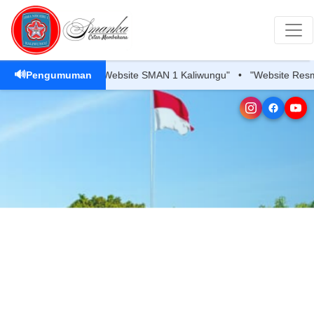
🔊
"Selamat Datang di Website SMAN 1 Kaliwungu" • "Website Resmi S
Pengumuman